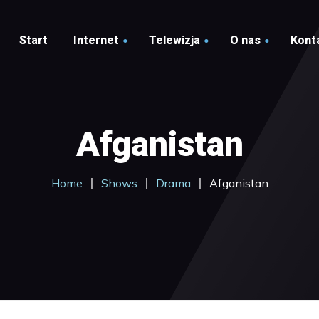
Start
Internet
Telewizja
O nas
Kont
Komentarze
Cennik
Informacje
Mapa zasięgu
Afganistan
t
Pakiety
awowe
Cennik – Pakiety Bazowe
Home
Shows
Drama
Afganistan
Cennik – Pakiety Bazowe
awowe Plus
Plus