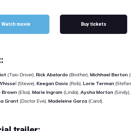
Watch movie
Buy tickets
:
iot
(Taxi Driver),
Rick Abelardo
(Brother),
Michhael Berton
(
Whisse
l (Stewe),
Keegan Davis
(Rob),
Lorie Terman
(Stefan
e Brown
(Elsa),
Marie Ingram
(Linda),
Aysha Morton
(Sindy),
na Grant
(Doctor Eve),
Madeleine Garza
(Carol),
ial trailer: