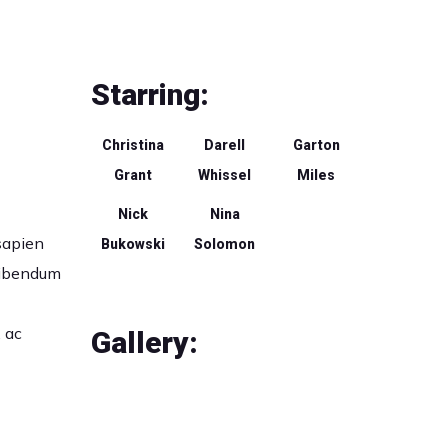
Starring:
Christina
Darell
Garton
Grant
Whissel
Miles
Nick
Nina
 sapien
Bukowski
Solomon
 bibendum
 ac
Gallery: