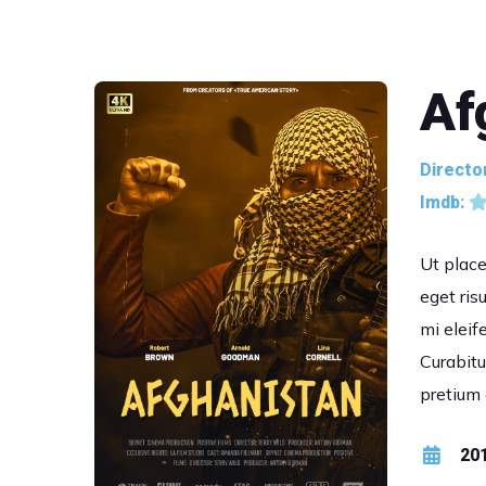
Af
Directo
Imdb:
Ut placer
eget ris
mi eleif
Curabitu
pretium 
20