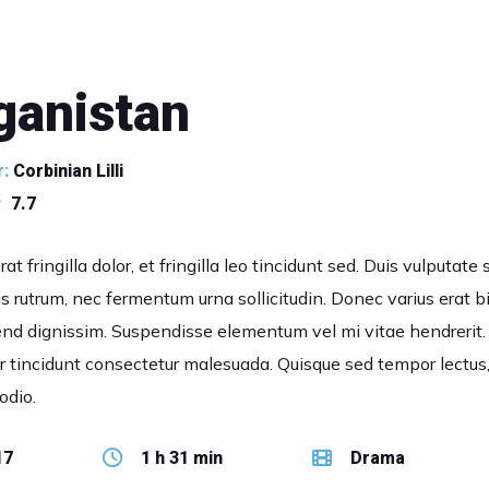
ganistan
r:
Corbinian Lilli
7.7
at fringilla dolor, et fringilla leo tincidunt sed. Duis vulputate
us rutrum, nec fermentum urna sollicitudin. Donec varius erat
end dignissim. Suspendisse elementum vel mi vitae hendrerit.
r tincidunt consectetur malesuada. Quisque sed tempor lectus,
odio.
17
1 h 31 min
Drama