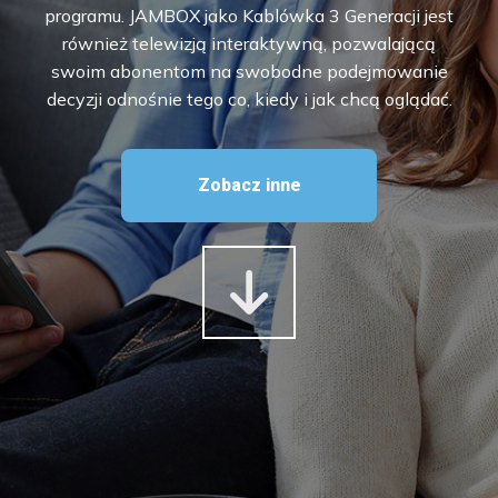
programu. JAMBOX jako Kablówka 3 Generacji jest
również telewizją interaktywną, pozwalającą
swoim abonentom na swobodne podejmowanie
decyzji odnośnie tego co, kiedy i jak chcą oglądać.
Zobacz inne